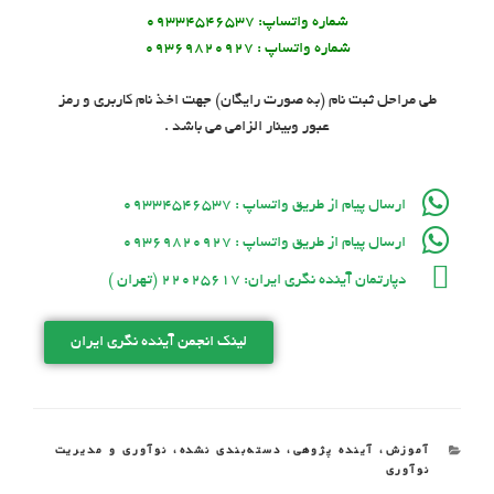
شماره واتساپ: ٠٩٣٣۴۵۴۶۵٣٧
شماره واتساپ : ٠٩٣۶٩٨٢٠٩٢٧
طی مراحل ثبت نام (به صورت رایگان) جهت اخذ نام کاربری و رمز
عبور وبینار الزامی می باشد .
ارسال پیام از طریق واتساپ : ٠٩٣٣۴۵۴۶۵٣٧
ارسال پیام از طریق واتساپ : ٠٩٣۶٩٨٢٠٩٢٧
دپارتمان آینده نگری ایران: 22025617 (تهران )
لینک انجمن آینده نگری ایران
آموزش
،
آینده پژوهی
،
دسته‌بندی نشده
،
نوآوری و مدیریت
نوآوری