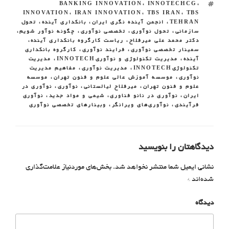
BANKING INNOVATION
،
INNOTECHCG
،
INNOVATION
،
IRAN INNOVATION
،
TBS IRAN
،
TBS
TEHRAN
،
انجمن آینده نگری ایران
،
بانکداری آینده
،
تحول
سازمانی
،
تحول نوآوری
،
تخصصى نوآورى
،
چگونه نوآور شویم
،
دکتر محمد علی میرفلاح
،
ریاست کارگروه بانکداری آینده
،
سمینار تخصصى نوآورى
،
فرایند نوآوری
،
کارگروه بانکداری
آینده
،
مدیریت تکنولوژی و نوآوریINNOTECH
،
مدیریت
تکنولوژیINNOTECH
،
مدیریت نوآوری
،
مفاهیم مدیریت
نوآورى
،
موسسه آموزش عالی علوم و فنون تهران
،
موسسه
علوم و فنون تهران
،
میرفلاح لیالستانی
،
نوآوری
،
نوآوری در
ایران
،
نوآوری در نانو فناوری، شیمی و مواد جدید
،
نوآوری
فرآیندی
،
نوآوری‌‌های ویرانگر
،
وبینارهاى تخصصى نوآورى
دیدگاهتان را بنویسید
نشانی ایمیل شما منتشر نخواهد شد.
بخش‌های موردنیاز علامت‌گذاری
شده‌اند
*
دیدگاه