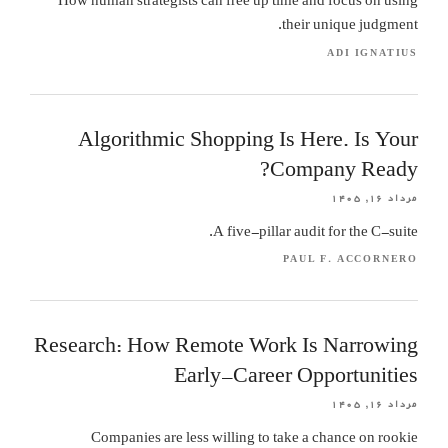
How human strategists can free up time and focus on using
their unique judgment.
ADI IGNATIUS
Algorithmic Shopping Is Here. Is Your
Company Ready?
مرداد ۱۶, ۱۴۰۵
A five-pillar audit for the C-suite.
PAUL F. ACCORNERO
Research: How Remote Work Is Narrowing
Early-Career Opportunities
مرداد ۱۶, ۱۴۰۵
Companies are less willing to take a chance on rookie