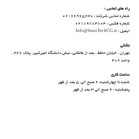
راه های تماس :
شماره تماس شرکت : 02166965230
شماره فکس : 02189784804
ایمیل : Info@InnoTechCG.ir
نشانی
تهران ، خیابان حافظ ، بعد از طالقانی، نبش دانشگاه امیرکبیر، پلاک 366 ،
واحد 402
ساعت کاری
شنبه تا چهارشنبه: ۹ صبح الی ۵ بعد از ظهر
پنجشنبه : ۹ صبح الی ۳ بعد از ظهر