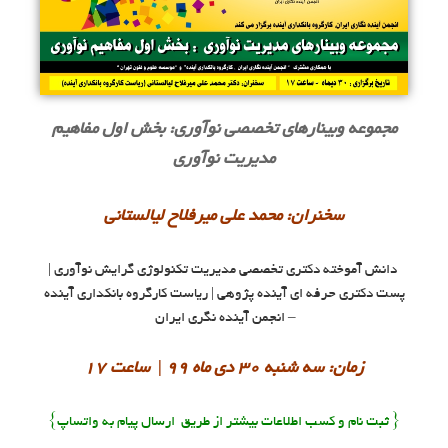
مجموعه وبینارهاى تخصصى نوآورى: بخش اول مفاهیم
مدیریت نوآورى
سخنران: محمد على میرفلاح لیالستانی
دانش آموخته دکتری تخصصی مدیریت تکنولوژی گرایش نوآوری |
پست دکتری حرفه ای آینده پژوهی | ریاست کارگروه بانکدارى آینده
– انجمن آینده نگری ایران
زمان: سه شنبه ٣٠ دى ماه ٩٩ | ساعت ١٧
{ ثبت نام و کسب اطلاعات بیشتر از طریق ارسال پیام به واتساپ}