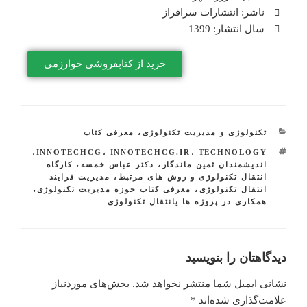
ناشر: انتشارات سرافراز
سال انتشار: 1399
خرید از کتابفروشی خوارزمی
تکنولوژی و مدیریت تکنولوژی
،
معرفی کتاب
،
INNOTECHCG
،
INNOTECHCG.IR
،
TECHNOLOGY
اندیشمندان ثمین ماندگار
،
دکتر عباس خمسه
،
کارگاه
انتقال تکنولوژى و روش هاى مرتبط
،
مدیریت فرایند
انتقال تکنولوژی
،
معرفی کتاب حوزه مدیریت تکنولوژی
،
همکاری در پروژه ها یانتقال تکنولوژی
دیدگاهتان را بنویسید
نشانی ایمیل شما منتشر نخواهد شد.
بخش‌های موردنیاز
علامت‌گذاری شده‌اند
*