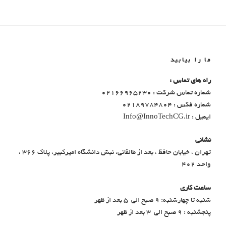
ما را بیابید
راه های تماس :
شماره تماس شرکت : 02166965230
شماره فکس : 02189784804
ایمیل : Info@InnoTechCG.ir
نشانی
تهران ، خیابان حافظ ، بعد از طالقانی، نبش دانشگاه امیرکبیر، پلاک 366 ،
واحد 402
ساعت کاری
شنبه تا چهارشنبه: ۹ صبح الی ۵ بعد از ظهر
پنجشنبه : ۹ صبح الی ۳ بعد از ظهر