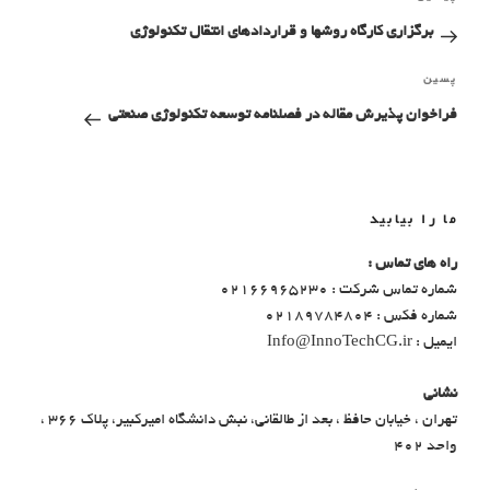
برگزاری کارگاه روشها و قراردادهای انتقال تکنولوژی
پسین
فراخوان پذیرش مقاله در فصلنامه توسعه تکنولوژی صنعتی
ما را بیابید
راه های تماس :
شماره تماس شرکت : 02166965230
شماره فکس : 02189784804
ایمیل : Info@InnoTechCG.ir
نشانی
تهران ، خیابان حافظ ، بعد از طالقانی، نبش دانشگاه امیرکبیر، پلاک 366 ،
واحد 402