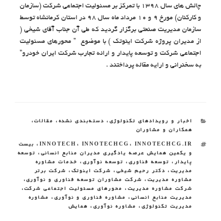
چالش های سال 1398 با تمرکز بر مسئولیت اجتماعی شرکت (سازمان
و کارکنان) مورخ 9 و 10 مرداد ماه سال 98 در استان کرمانشاه توسط
سازمان مدیریت صنعتی برگزار گردید که طی آن جناب آقای شیخی (
از مدیران پروژه شرکت اینوتک ) با موضوع ” محورهای مسئولیت
اجتماعی شرکت و توسعه پایدار و ارائه تجارب شرکت ایران خودرو”
به سخنرانی و ارایه مقاله پرداختند .
اخبار و رویدادهای تکنولوژی
،
دسته‌بندی نشده
،
مقالات
،
همکاران و مشاوران
INNOTECHCG.IR
،
INNOTECHCG
،
INNOTECH
،
بیست
و یکمین همایش عرصه یادگیری مدیران منابع انسانی
،
توسعه
پایدار
،
توسعه فناوری
،
توسعه نوآوری
،
خدمات مشاوره
مدیریت
،
دکتر رحیم شیخی
،
شرکت اینوتک
،
شرکت برتر
مشاوره مدیریت
،
شرکت مشاوران توسعه فناوری و نوآوری
،
شرکت مشاوره مدیریت
،
محورهای مسئولیت اجتماعی شرکت
،
مدیریت منابع انسانی
،
مشاوره فناوری و نوآوری
،
مشاوره
مدیریت تکنولوژی
،
مشاوره نوآوری
،
همایش