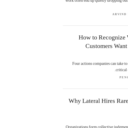
work often end up quietly dropping out
ARVIND
How to Recognize
Customers Want 
Four actions companies can take to
critical
PEN
Why Lateral Hires Rar
Organizations form collective judgmen