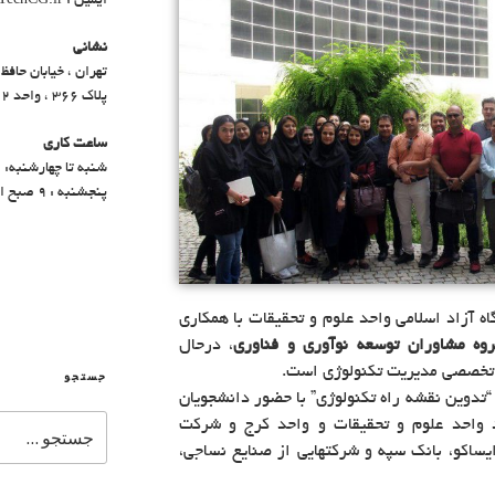
ایمیل : Info@InnoTechCG.ir
نشانی
تهران ، خیابان حافظ
پلاک 366 ، واحد 402
ساعت کاری
شنبه تا چهارشنبه: ۹ صبح الی ۵ بعد از ظهر
پنجشنبه : ۹ صبح الی ۳ بعد از ظهر
ه آزاد اسلامی واحد علوم و تحقیقات با همکاری
روه مشاوران توسعه نوآوری و فناوری
، درحال
ی تخصصی مدیریت تکنولوژی است.
جستجو
۱ تیرماه، کارگاه “تدوین نقشه راه تکنولوژی” با حضور دانشجویان
د واحد علوم و تحقیقات و واحد کرج و شرکت
ایساکو، بانک سپه و شرکتهایی از صنایع نساجی،