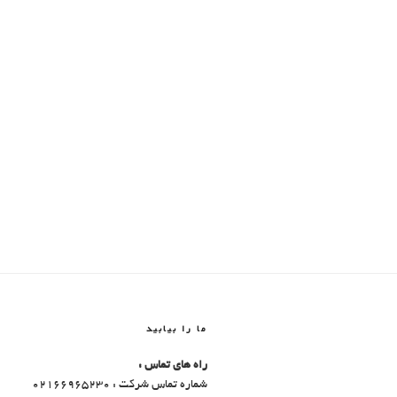
ما را بیابید
راه های تماس :
شماره تماس شرکت : 02166965230