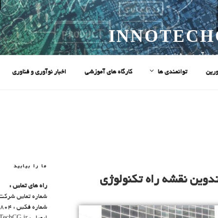
INNOTECH
ه نوآوری و فناوری
ورین
توانمندی ها
کارگاه های آموزشی
اخبار نوآوری و فناوری
ما را بیابید
دوین نقشه راه تکنولوژی
راه های تماس :
شماره تماس شرکت : 66965230
شماره فکس : 02189784804