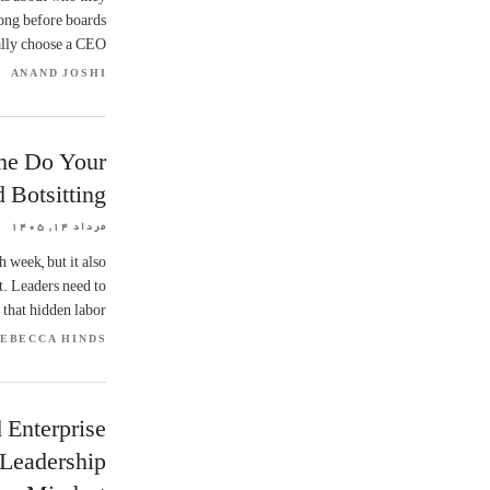
 long before boards
lly choose a CEO.
ANAND JOSHI
e Do Your
Botsitting?
مرداد ۱۴, ۱۴۰۵
 week, but it also
t. Leaders need to
 that hidden labor.
EBECCA HINDS
Enterprise
Leadership