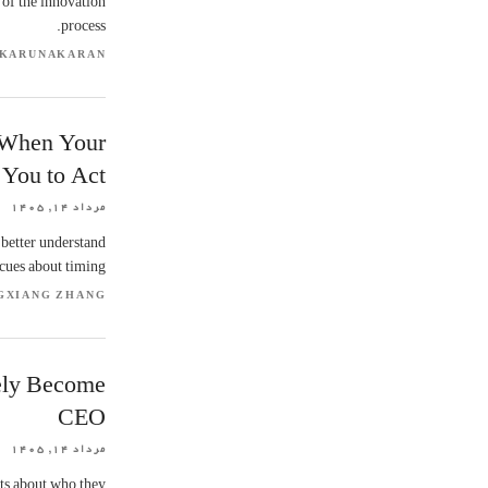
 of the innovation
process.
 KARUNAKARAN
 When Your
You to Act
مرداد ۱۴, ۱۴۰۵
 better understand
 cues about timing.
GXIANG ZHANG
ely Become
CEO
مرداد ۱۴, ۱۴۰۵
ts about who they