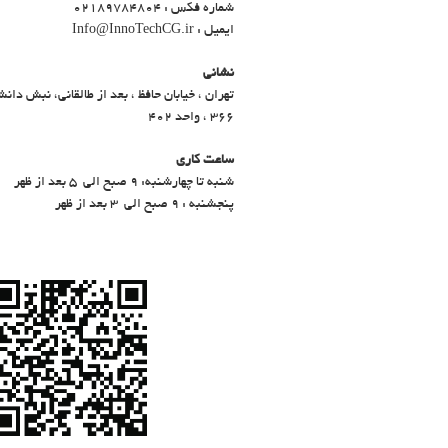
شماره فکس : 02189784804
ایمیل : Info@InnoTechCG.ir
نشانی
تهران ، خیابان حافظ ، بعد از طالقانی، نبش دانش
366 ، واحد 402
ساعت کاری
شنبه تا چهارشنبه: ۹ صبح الی ۵ بعد از ظهر
پنجشنبه : ۹ صبح الی ۳ بعد از ظهر