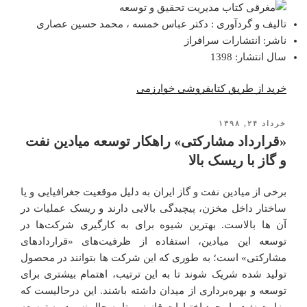
تالیف و گردآوری : دکتر عباس خمسه ، محمد حسین عصاری
ناشر: انتشارات سرافراز
سال انتشار: 1398
خرید از طریق کتابفروشی خوارزمی
خرداد ۲۴, ۱۳۹۸
نوشته‌شده
در
«قرارداد مشارکتی» راهکار توسعه میادین نفت
و گاز با ریسک بالا
برخی از میادین نفت و گاز ایران به دلیل موقعیت جغرافیایی و یا
ساختار داخل مخزن، پیچیدگی بالایی دارند و ریسک عملیات در
آن ها بالاست. بهترین شیوه برای به کارگیری شرکت‌ها در
توسعه این میادین، استفاده از ظرفیت‌های «قراردادهای
مشارکتی» است؛ به طوری که این شرکت ها بتوانند در محصول
تولید شده شریک شوند تا به این ترتیب، اهتمام بیشتری برای
توسعه و بهره‌برداری از میدان داشته باشند. این درحالیست که
وزارت نفت با وجود اختیارات قانونی، تا به حال نسبت به توسعه