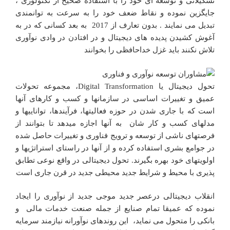
تشکیلاتی و توسعه ای خود را با استفاده صحیح از تکنولوژی ،
جایگزین نموده و نقاط ضعف خود را به سرعت به توانمندی
تبدیل می نمایند . بدون تعارف از 2017 به بعد کسانی که در به
آغوش کشیدن پدیده های دیجیتال و در افتادن در وادی نوآوری
تلاش نکنند باید غزل خداحافظی را بخوانند
تحول دیجیتال یا Digital Transformation، مجموعه تحولات
عمیق و تغییرات اساسی در سازمانها و کسب و کارهای آنها
است که با جاری شدن در حوزه فعالیتها، فرآیندها، تواناییها و
مدلهای کسب و کار شان به آنها اجازه میدهد تا بتوانند از
فرصتهای ناشی از توسعه و ترویج فناوری و تغییرات حاصل شده
در جوامع بشری استفاده کرده و از آنها در راستای استراتژیها و
اولویتهای خود بهره بگیرند. تحول دیجیتالی در واقع نوعی تطابق
پذیری با محیط و شرایط جدید محیطی جدید در قرن جاری است
انقلاب دیجیتالی درعصر جدید موجی جدید از نوآوری را ایجاد
نموده که عمیقا تمام صنایع از جمله صنعت خدمات مالی و
بانکی را متحول می نماید، این روندهای نوآورانه نیازمند سرمایه