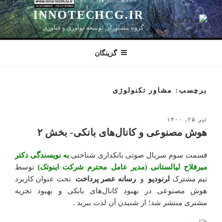
رفتن
INNOTECHCG.IR
به
گروه مشاوران توسعه نوآوری و فناوری
محتوا
گزینگان
برچسب: مشاور تکنولوژی
تیر ۲۵, ۱۴۰۰
نوشته‌شده
در
هوش مصنوعی و کانال‌های بانکی- بخش ۲
قسمت سوم سریال صوتی بانکداری شناختی
به نویسندگی دکتر
میرفلاح لیالستانی (مدیر عامل محترم شرکت اینوتک)
توسط
تیم مشترک
لرنودیو
و
رسانه عصر پرداخت
تحت عنوان کاربرد
هوش مصنوعی در بهبود کانال‌های بانکی و بهبود تجریه
مشتری منتشر شد؛ از شنیدن آن لذت ببرید .