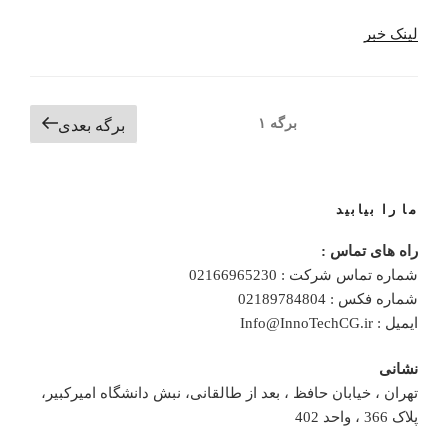
لینک خبر
راهبری
برگه
۱
برگه بعدی
نوشته‌ها
ما را بیابید
راه های تماس :
شماره تماس شرکت : 02166965230
شماره فکس : 02189784804
ایمیل : Info@InnoTechCG.ir
نشانی
تهران ، خیابان حافظ ، بعد از طالقانی، نبش دانشگاه امیرکبیر،
پلاک 366 ، واحد 402