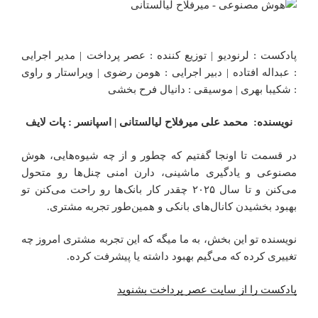
پادکست : لرنودیو | توزیع کننده : عصر پرداخت | مدیر اجرایی
: عبداله افتاده | دبیر اجرایی : هومن رضوی | ویراستار و راوی
: شکیبا بهری | موسیقی : دانیال فرح بخشی
نویسنده: محمد علی میرفلاح لیالستانی | اسپانسر : پات لایف
در قسمت تا اونجا گفتیم که چطور و از چه شیوه‌هایی، هوش
مصنوعی و یادگیری ماشینی، دارن امنی چنل‌ها رو متحول
می‌کنن و تا سال ۲۰۲۵ چقدر کار بانک‌ها رو راحت می‌کنن تو
بهبود بخشیدن کانال‌های بانکی و همین‌طور تجربه مشتری.
نویسنده تو این بخش، به ما میگه که این تجربه مشتری امروز چه
تغییری کرده که می‌گیم بهبود داشته یا پیشرفت کرده.
پادکست را از سایت عصر پرداخت بشنوید