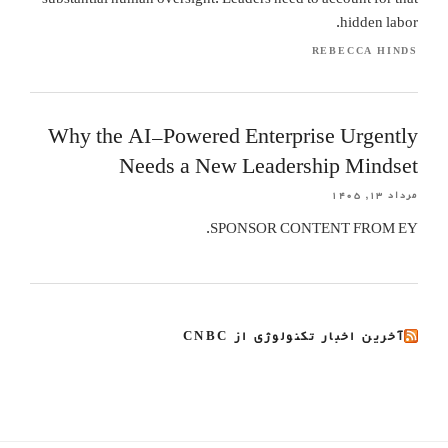
substantial human oversight. Leaders need to account for that
hidden labor.
REBECCA HINDS
Why the AI-Powered Enterprise Urgently
Needs a New Leadership Mindset
مرداد ۱۳, ۱۴۰۵
SPONSOR CONTENT FROM EY.
آخرین اخبار تکنولوژی از CNBC