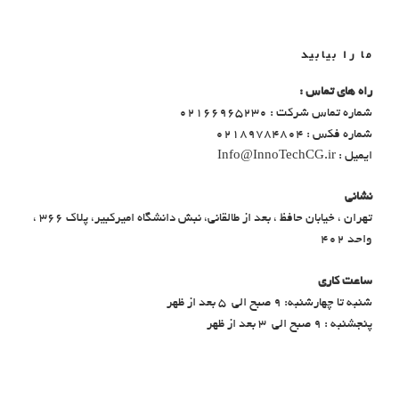
ما را بیابید
راه های تماس :
شماره تماس شرکت : 02166965230
شماره فکس : 02189784804
ایمیل : Info@InnoTechCG.ir
نشانی
تهران ، خیابان حافظ ، بعد از طالقانی، نبش دانشگاه امیرکبیر، پلاک 366 ،
واحد 402
ساعت کاری
شنبه تا چهارشنبه: ۹ صبح الی ۵ بعد از ظهر
پنجشنبه : ۹ صبح الی ۳ بعد از ظهر