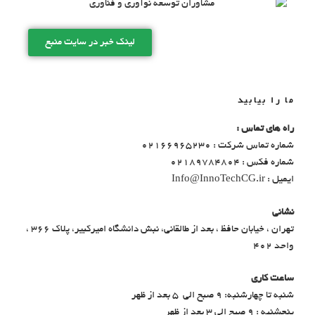
لینک خبر در سایت منبع
ما را بیابید
راه های تماس :
شماره تماس شرکت : 02166965230
شماره فکس : 02189784804
ایمیل : Info@InnoTechCG.ir
نشانی
تهران ، خیابان حافظ ، بعد از طالقانی، نبش دانشگاه امیرکبیر، پلاک 366 ،
واحد 402
ساعت کاری
شنبه تا چهارشنبه: ۹ صبح الی ۵ بعد از ظهر
پنجشنبه : ۹ صبح الی ۳ بعد از ظهر