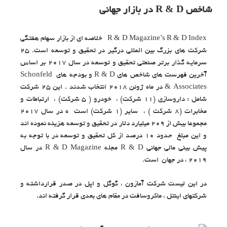
شاخص R & D در بازار جهانی
R & D Magazine’s R & D Index خلاصه ای از بازار سهام هفتگی
شرکت های بزرگ بین المللی درگیر در تحقیق و توسعه است. 25
سرمایه گذار برتر صنعتی تحقیق و توسعه در سال 2017 بر اساس
آخرین فهرست های شاخص های R & D و بودجه های Schonfeld
& Associates در ماه ژوئن 2018 انتخاب شدند . این 25 شرکت
شامل : داروسازی (11 شرکت) ، خودرو ( 5 شرکت) ، ارتباطات و
مخابرات (8 شرکت ) ، سایر (1 شرکت) است ه در سال 2017
مجموعا بیش از 209 میلیارد دلار در تحقیق و توسعه هزینه نموده اند
و این مبلغ حدود 10 درصد از کل تحقیق و توسعه در با توجه به
پیش بینی مالی جهانی R & D مجله R & D Magazine در سال
2019 ، در جهان است.
در این لیست شرکت آمازون ، گوگل و اپل در صدر قرارداشته و
شرکتهای اینتل ، ماکروسافت در مقام های بعدی قرار گرفته اند.