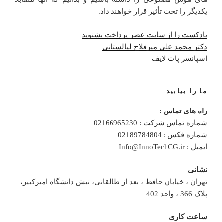
یکدیگر را تحت تأثیر قرار خواهند داد.
پادکست را از سایت عصر پرداخت بشنوید
دکتر محمد علی میرفلاح لیالستانی
اسپانسر پات لایف
ما را بیابید
راه های تماس :
شماره تماس شرکت : 02166965230
شماره فکس : 02189784804
ایمیل : Info@InnoTechCG.ir
نشانی
تهران ، خیابان حافظ ، بعد از طالقانی، نبش دانشگاه امیرکبیر،
پلاک 366 ، واحد 402
ساعت کاری