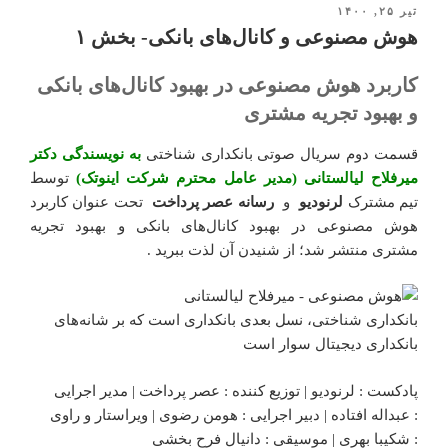
تیر ۲۵, ۱۴۰۰
نوشته‌شده
در
هوش مصنوعی و کانال‌های بانکی- بخش ۱
کاربرد هوش مصنوعی در بهبود کانال‌های بانکی
و بهبود تجریه مشتری
قسمت دوم سریال صوتی بانکداری شناختی
به نویسندگی دکتر
میرفلاح لیالستانی (مدیر عامل محترم شرکت اینوتک)
توسط
تیم مشترک
لرنودیو
و
رسانه عصر پرداخت
تحت عنوان کاربرد
هوش مصنوعی در بهبود کانال‌های بانکی و بهبود تجریه
مشتری منتشر شد؛ از شنیدن آن لذت ببرید .
بانکداری شناختی، نسل بعدی بانکداری است که بر شانه‌های
بانکداری دیجیتال سوار است
پادکست : لرنودیو | توزیع کننده : عصر پرداخت | مدیر اجرایی
: عبداله افتاده | دبیر اجرایی : هومن رضوی | ویراستار و راوی
: شکیبا بهری | موسیقی : دانیال فرح بخشی