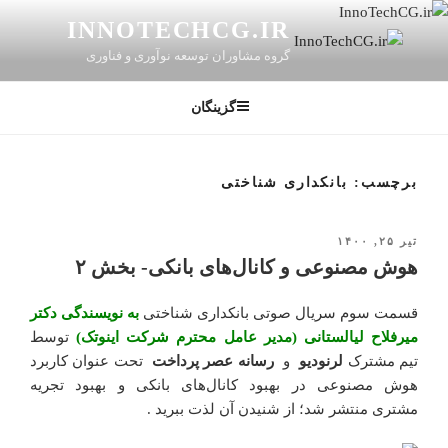
رفتن
INNOTECHCG.IR
به
گروه مشاوران توسعه نوآوری و فناوری
محتوا
گزینگان
برچسب: بانکداری شناختی
تیر ۲۵, ۱۴۰۰
نوشته‌شده
در
هوش مصنوعی و کانال‌های بانکی- بخش ۲
قسمت سوم سریال صوتی بانکداری شناختی
به نویسندگی دکتر
میرفلاح لیالستانی (مدیر عامل محترم شرکت اینوتک)
توسط
تیم مشترک
لرنودیو
و
رسانه عصر پرداخت
تحت عنوان کاربرد
هوش مصنوعی در بهبود کانال‌های بانکی و بهبود تجریه
مشتری منتشر شد؛ از شنیدن آن لذت ببرید .