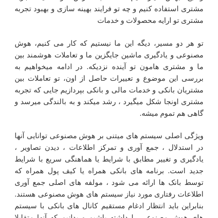
مشتری استفاده کنیم و چه تو فرایند بهینه سازی و بهبود تجربه
مشتری تو ارایه محصولات و خدمات
تو هر دو مسیر، دیگه این ما نیستیم که کار می کنیم، هوش
مصنوعی و یادگیری ماشین جایگزین ما و تعاملات هوشمند بین
ما و مشتری هامون تو آینده نزدیکه. در ادامه میخواهیم به
بررسی این موضوع و تعییرات حاصل از اون، تو تعاملات بین
مشتریان بانکی و خدمات مالی و بانکی بپردازیم جایی که تجربه
مشتری اونجا شکل میگیرد ، رشد میکند و به بالندگی میرسد و
گاهی هم تموم میشه.
ویژگی اصلی سیستم های میتنی بر هوش مصنوعی توانایی آنها
در استدلال ، جمع آوری و تمرکز اطلاعات ، دیدن تصاویر ،
یادگیری و تغییر مطابق با شرایط یا هماهنگی سریع با شرایط
جدید است. برنامه های بانکی همراه یا کیف پول همراه که
توسط بانک ها ارائه می شود ، مولفه های اصلی جمع آوری
اطلاعات رفتاری مورد نیاز سیستم های هوش مصنوعی هستند.
بنابراین باید انتظار ادغام مستقیم کانال های بانکی با سیستم
های هوش مصنوعی را داشته باشیم و بدانیم که آنها متقابلا