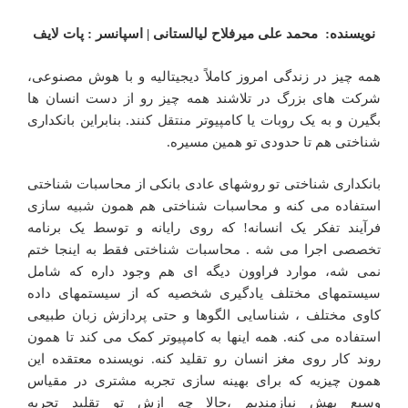
نویسنده: محمد علی میرفلاح لیالستانی | اسپانسر : پات لایف
همه چیز در زندگی امروز کاملاً دیجیتالیه و با هوش مصنوعی،
شرکت های بزرگ در تلاشند همه چیز رو از دست انسان ها
بگیرن و به یک روبات یا کامپیوتر منتقل کنند. بنابراین بانکداری
شناختی هم تا حدودی تو همین مسیره.
بانکداری شناختی تو روشهای عادی بانکی از محاسبات شناختی
استفاده می کنه و محاسبات شناختی هم همون شبیه سازی
فرآیند تفکر یک انسانه! که روی رایانه و توسط یک برنامه
تخصصی اجرا می شه . محاسبات شناختی فقط به اینجا ختم
نمی شه، موارد فراوون دیگه ای هم وجود داره که شامل
سیستمهای مختلف یادگیری شخصیه که از سیستمهای داده
کاوی مختلف ، شناسایی الگوها و حتی پردازش زبان طبیعی
استفاده می کنه. همه اینها به کامپیوتر کمک می کند تا همون
روند کار روی مغز انسان رو تقلید کنه. نویسنده معتقده این
همون چیزیه که برای بهینه سازی تجربه مشتری در مقیاس
وسیع بهش نیازمندیم ،حالا چه ازش تو تقلید تجربه