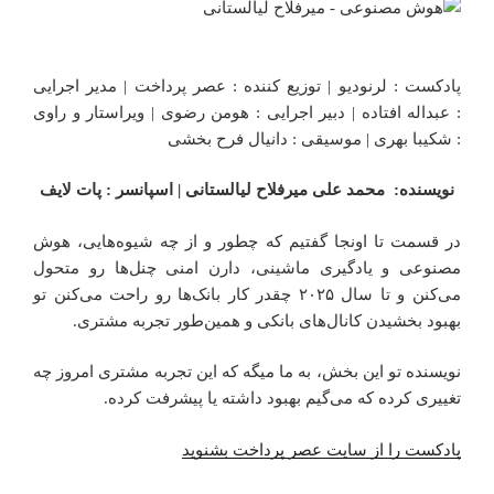
پادکست : لرنودیو | توزیع کننده : عصر پرداخت | مدیر اجرایی
: عبداله افتاده | دبیر اجرایی : هومن رضوی | ویراستار و راوی
: شکیبا بهری | موسیقی : دانیال فرح بخشی
نویسنده: محمد علی میرفلاح لیالستانی | اسپانسر : پات لایف
در قسمت تا اونجا گفتیم که چطور و از چه شیوه‌هایی، هوش
مصنوعی و یادگیری ماشینی، دارن امنی چنل‌ها رو متحول
می‌کنن و تا سال ۲۰۲۵ چقدر کار بانک‌ها رو راحت می‌کنن تو
بهبود بخشیدن کانال‌های بانکی و همین‌طور تجربه مشتری.
نویسنده تو این بخش، به ما میگه که این تجربه مشتری امروز چه
تغییری کرده که می‌گیم بهبود داشته یا پیشرفت کرده.
پادکست را از سایت عصر پرداخت بشنوید