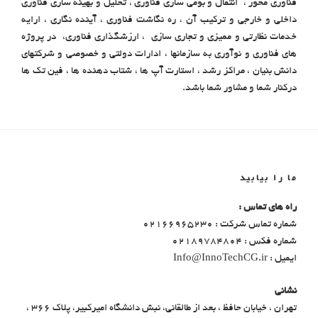
فناوری محور ، انتقال و بومی سازی فناوری ، تحلیل و بهینه سازی فناوری
داخلی و خارجی و ترکیب آن ، ره نگاشت فناوری ، آینده نگاری ، ارایه
خدمات نظارتی و ممیزی و تجاری سازی ، ارزشگذاری فناوری، در پروژه
های فناوری و نوآوری به سازمانها ، ادارات دولتی و خصوصی و شرکتهای
دانش بنیان ، مراکز رشد ، استارت آپ ها ، شتاب دهنده ها ، فین تک ها
درکنار شما و مشاور شما باشد.
ما را بیابید
راه های تماس :
شماره تماس شرکت : 02166965230
شماره فکس : 02189784804
ایمیل : Info@InnoTechCG.ir
نشانی
تهران ، خیابان حافظ ، بعد از طالقانی، نبش دانشگاه امیرکبیر، پلاک 366 ،